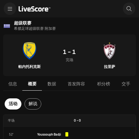
超级联赛
希腊足球超级联赛 附加赛
1 - 1
完场
帕内托利克斯
拉里萨
信息
概要
数据
首发阵容
积分榜
交手
活动
解说
半场
0
-
0
52'
Youssouph Badji