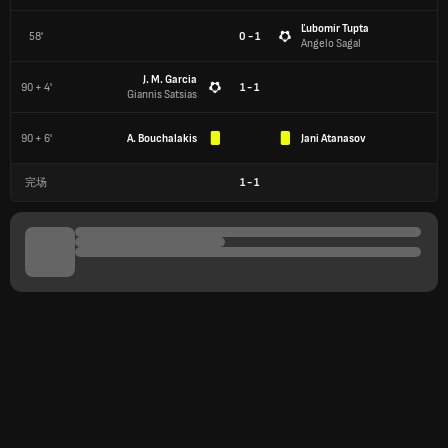
Ľubomír Tupta
58'
0 - 1
Angelo Sagal
J. M. Garcia
90 + 4'
1 - 1
Giannis Satsias
90 + 6'
A. Bouchalakis
Jani Atanasov
完场
1
-
1