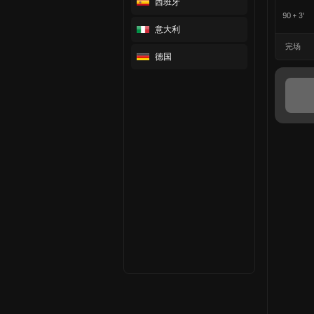
西班牙
90 + 3'
意大利
完场
德国