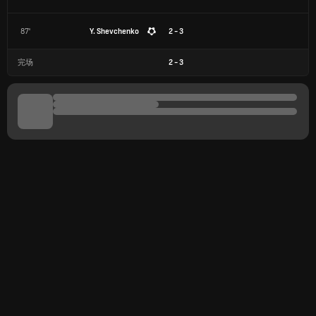
87'
Y. Shevchenko
2 - 3
完场
2
-
3