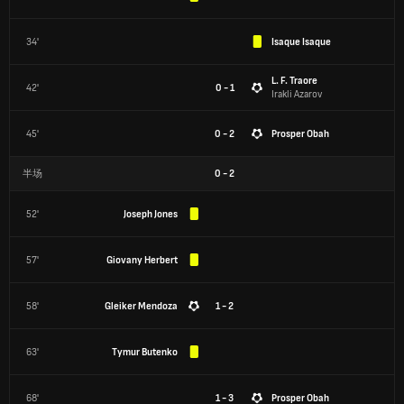
34'
Isaque Isaque
L. F. Traore
42'
0 - 1
Irakli Azarov
45'
0 - 2
Prosper Obah
半场
0
-
2
52'
Joseph Jones
57'
Giovany Herbert
58'
Gleiker Mendoza
1 - 2
63'
Tymur Butenko
68'
1 - 3
Prosper Obah