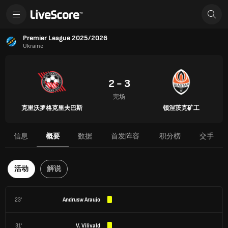
Premier League 2025/2026
Ukraine
2 - 3
完场
克里沃罗格克里夫巴斯
顿涅茨克矿工
信息
概要
数据
首发阵容
积分榜
交手
活动
解说
23'
Andrusw Araujo
31'
V. Vilivald