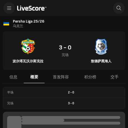
Persha Liga 25/26
乌克兰
3 - 0
完场
波尔塔瓦沃尔斯克拉
敖德萨黑海人
信息
概要
首发阵容
积分榜
交手
半场
2
-
0
完场
3
-
0