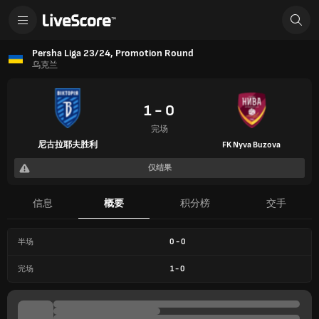
Persha Liga 23/24, Promotion Round
乌克兰
1 - 0
完场
尼古拉耶夫胜利
FK Nyva Buzova
仅结果
信息
概要
积分榜
交手
半场
0
-
0
完场
1
-
0