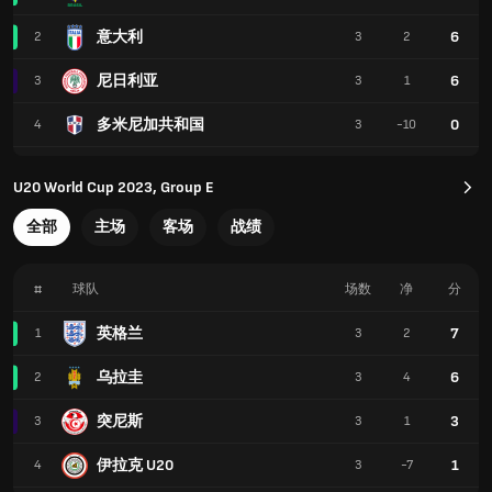
意大利
6
2
3
2
尼日利亚
6
3
3
1
多米尼加共和国
0
4
3
-10
U20 World Cup 2023, Group E
全部
主场
客场
战绩
#
球队
场数
净
分
英格兰
7
1
3
2
乌拉圭
6
2
3
4
突尼斯
3
3
3
1
伊拉克 U20
1
4
3
-7