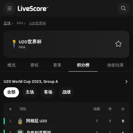
足球
FIFA
U20世界杯
U20世界杯
FIFA
收
藏
概览
赛程
赛果
积分榜
抽签结果
U20 World Cup 2023, Group A
全部
主场
客场
战绩
#
球队
场数
净
分
阿根廷 U20
9
1
3
9
乌兹别克斯坦
4
2
3
1