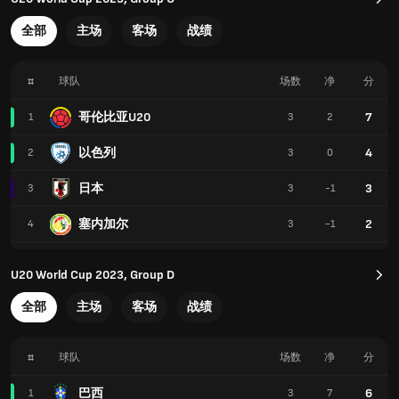
全部
主场
客场
战绩
#
球队
场数
净
分
哥伦比亚U20
7
1
3
2
以色列
4
2
3
0
日本
3
3
3
-1
塞内加尔
2
4
3
-1
U20 World Cup 2023, Group D
全部
主场
客场
战绩
#
球队
场数
净
分
巴西
6
1
3
7