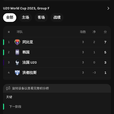
U20 World Cup 2023, Group F
全部
主场
客场
战绩
#
球队
场数
净
分
冈比亚
7
1
3
2
韩国
5
2
3
1
法国 U20
3
3
3
0
洪都拉斯
1
4
3
-3
旋转设备以查看完整积分榜
关键
下一阶段