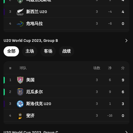
新西兰 U20
4
3
3
-4
危地马拉
0
4
3
-6
U20 World Cup 2023, Group B
全部
主场
客场
战绩
#
球队
场数
净
分
美国
9
1
3
6
厄瓜多尔
6
2
3
9
斯洛伐克 U20
3
3
3
1
斐济
0
4
3
-16
U20 World Cup 2023, Group C