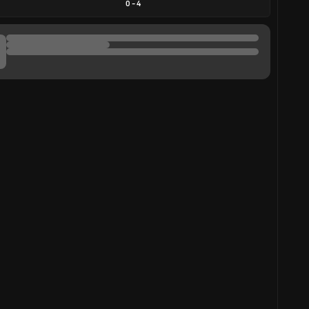
0
-
4