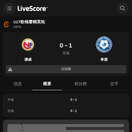
U17欧锦赛精英轮
UEFA
0 - 1
完场
挪威
希腊
仅结果
信息
概要
积分榜
交手
半场
0
-
1
完场
0
-
1