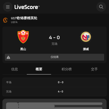
U17欧锦赛精英轮
UEFA
4 - 0
完场
黑山
挪威
仅结果
信息
概要
积分榜
交手
半场
0
-
0
完场
4
-
0