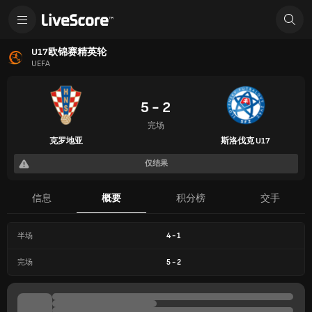
U17欧锦赛精英轮
UEFA
5 - 2
完场
克罗地亚
斯洛伐克 U17
仅结果
信息
概要
积分榜
交手
半场
4
-
1
完场
5
-
2