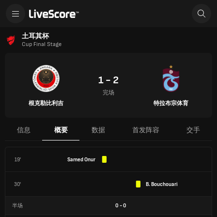
土耳其杯
Cup Final Stage
1 - 2
完场
根克勒比利吉
特拉布宗体育
信息
概要
数据
首发阵容
交手
19'
Samed Onur
30'
B. Bouchouari
半场
0
-
0