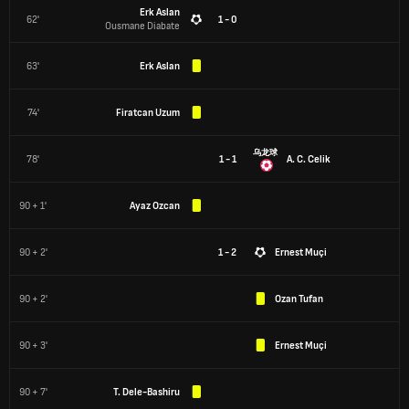
Erk Aslan
62'
1 - 0
Ousmane Diabate
63'
Erk Aslan
74'
Firatcan Uzum
乌龙球
78'
1 - 1
A. C. Celik
90 + 1'
Ayaz Ozcan
90 + 2'
1 - 2
Ernest Muçi
90 + 2'
Ozan Tufan
90 + 3'
Ernest Muçi
90 + 7'
T. Dele-Bashiru