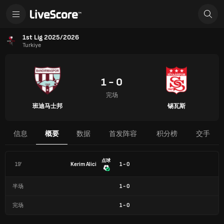
1st Lig 2025/2026
Turkiye
1 - 0
完场
班迪马士邦
锡瓦斯
信息
概要
数据
首发阵容
积分榜
交手
点球
19'
Kerim Alici
1 - 0
半场
1
-
0
完场
1
-
0