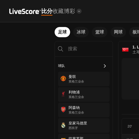
比分
收藏
博彩
足球
冰球
篮球
网球
板
1. 
土
球队
曼联
英格兰业余
利物浦
英格兰业余
阿森纳
英格兰业余
皇家马德里
20'
西班牙
巴塞罗那