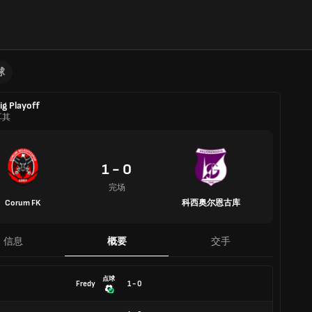
球
Lig Playoff
耳其
1 - 0
完场
Corum FK
科西奥尔恩古库
信息
概要
交手
点球
Fredy
1 - 0