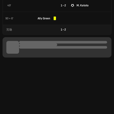
49'
1 - 2
M. Katoto
90 + 6'
Ally Green
完场
1
-
2