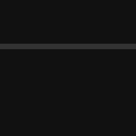
分与比赛结果，实时更新今日赛况，并涵盖整个赛季的过往比赛结果。