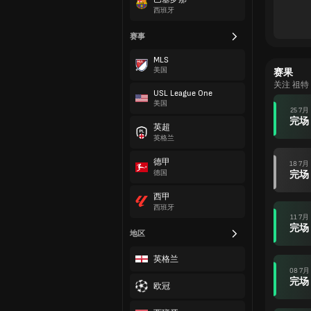
西班牙
赛事
MLS
美国
赛果
关注 祖特
USL League One
美国
25 7月
完场
英超
英格兰
德甲
18 7月
德国
完场
西甲
西班牙
11 7月
完场
地区
英格兰
08 7月
完场
欧冠