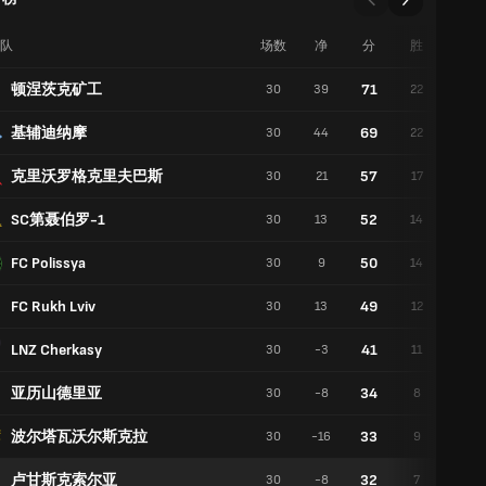
队
场数
净
分
胜
平
顿涅茨克矿工
71
30
39
22
5
基辅迪纳摩
69
30
44
22
3
克里沃罗格克里夫巴斯
57
30
21
17
6
SC第聂伯罗-1
52
30
13
14
10
FC Polissya
50
30
9
14
8
FC Rukh Lviv
49
30
13
12
13
LNZ Cherkasy
41
30
-3
11
8
亚历山德里亚
34
30
-8
8
10
波尔塔瓦沃尔斯克拉
33
30
-16
9
6
卢甘斯克索尔亚
32
30
-8
7
11