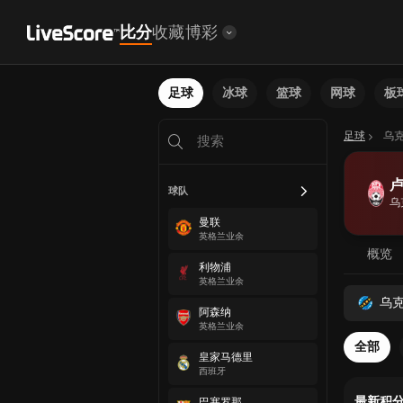
比分
收藏
博彩
足球
冰球
篮球
网球
板
足球
乌
球队
乌
曼联
英格兰业余
概览
利物浦
英格兰业余
乌
阿森纳
英格兰业余
全部
皇家马德里
西班牙
最新积
巴塞罗那