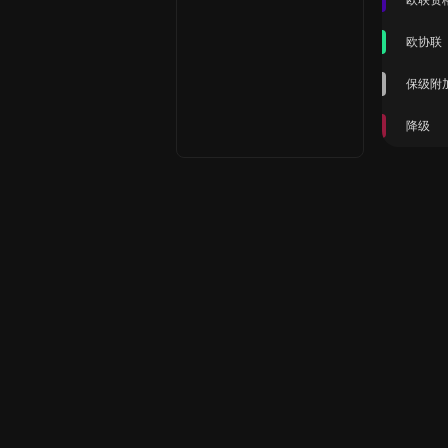
欧联资
欧协联
保级附
降级