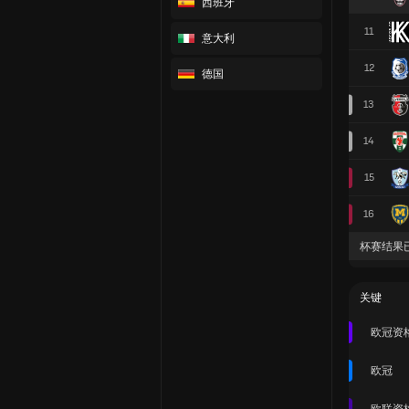
西班牙
11
意大利
12
德国
13
14
15
16
杯赛结果
关键
欧冠资
欧冠