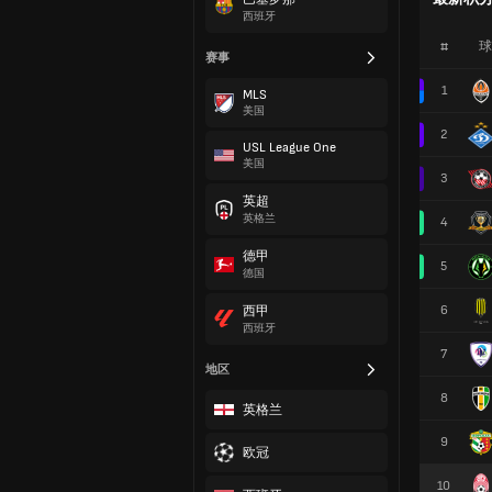
西班牙
#
球
赛事
1
MLS
美国
2
USL League One
美国
3
英超
英格兰
4
德甲
5
德国
6
西甲
西班牙
7
地区
8
英格兰
9
欧冠
10