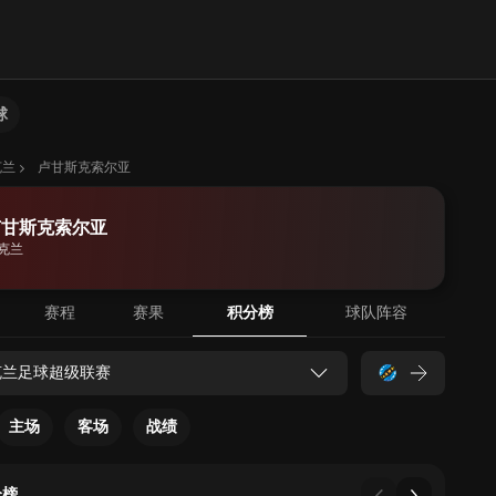
球
克兰
卢甘斯克索尔亚
卢甘斯克索尔亚
克兰
赛程
赛果
积分榜
球队阵容
克兰足球超级联赛
主场
客场
战绩
分榜