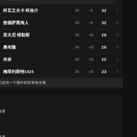
科瓦立夫卡 科洛什
32
30
-9
7
11
敖德萨黑海人
32
30
-9
10
2
里夫尼 维勒斯
28
30
-15
6
10
奧布隆
26
30
-23
5
11
米奈
25
30
-23
5
10
梅塔利斯特1925
23
30
-25
5
8
已提供一个额外欧联资格名额
格赛