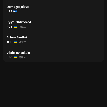
Domagoj Jelavic
#27
Pylyp Budkivskyi
#28
乌克兰
Artem Serdiuk
#99
乌克兰
Vladislav Vakula
#99
乌克兰