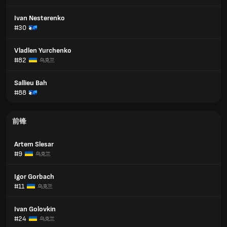
Ivan Nesterenko
#30
Vladlen Yurchenko
#82
乌克兰
Sallieu Bah
#88
前锋
Artem Slesar
#9
乌克兰
Igor Gorbach
#11
乌克兰
Ivan Golovkіn
#24
乌克兰