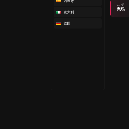
西班牙
21 7月
完场
意大利
德国