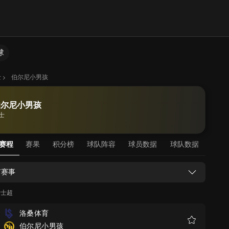
球
士
伯尔尼小男孩
伯尔尼小男孩
士
赛程
赛果
积分榜
球队阵容
球员数据
球队数据
有赛事
瑞士超
洛桑体育
伯尔尼小男孩
收