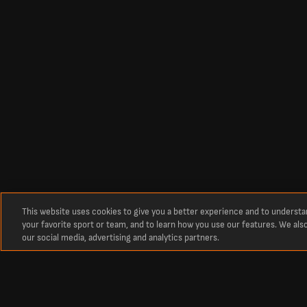
This website uses cookies to give you a better experience and to underst
your favorite sport or team, and to learn how you use our features. We als
our social media, advertising and analytics partners.
关于我们
足球 即时比分 - 最新比赛结果与赛程