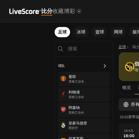
比分
收藏
博彩
足球
冰球
篮球
网球
板
足球
瑞
球队
瑞
曼联
英格兰业余
概览
利物浦
英格兰业余
所
阿森纳
英格兰业余
21/22赛季
皇家马德里
西班牙
08 8月
16:00
巴塞罗那