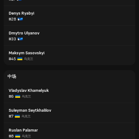
Denys Ryabyi
#28
Dmytro Ulyanov
#33
Maksym Sasovskyi
#45
乌克兰
中场
Vladyslav Khamelyuk
#6
乌克兰
Suleyman Seytkhalilov
#7
乌克兰
Ruslan Palamar
#8
乌克兰