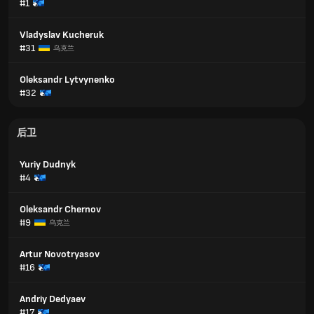
#1
Vladyslav Kucheruk
#31
乌克兰
Oleksandr Lytvynenko
#32
后卫
Yuriy Dudnyk
#4
Oleksandr Chernov
#9
乌克兰
Artur Novotryasov
#16
Andriy Dedyaev
#17