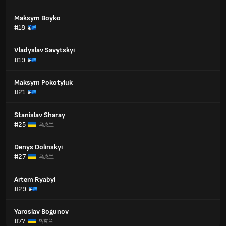
Maksym Boyko
#18
Vladyslav Savytskyi
#19
Maksym Pokotyluk
#21
Stanislav Sharay
#25
乌克兰
Denys Dolinskyi
#27
乌克兰
Artem Ryabyi
#29
Yaroslav Bogunov
#77
乌克兰