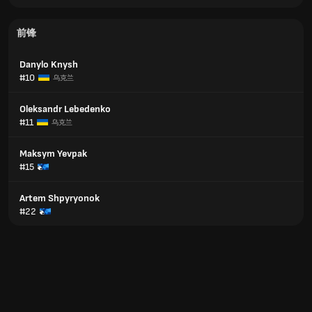
前锋
Danylo Knysh
#10
乌克兰
Oleksandr Lebedenko
#11
乌克兰
Maksym Yevpak
#15
Artem Shpyryonok
#22