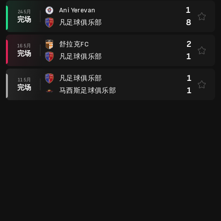
1
Ani Yerevan
24 5月
完场
8
凡足球俱乐部
2
舒拉克FC
16 5月
完场
1
凡足球俱乐部
1
凡足球俱乐部
11 5月
完场
1
马西斯足球俱乐部