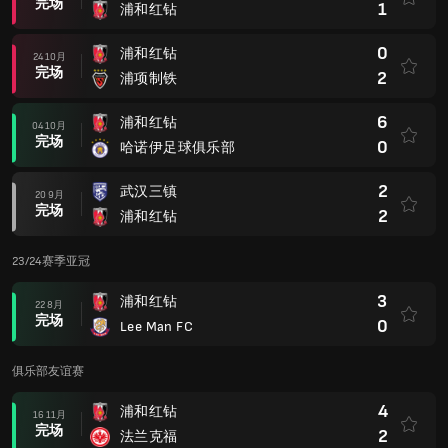
完场
1
浦和红钻
0
浦和红钻
24 10月
完场
2
浦项制铁
6
浦和红钻
04 10月
完场
0
哈诺伊足球俱乐部
2
武汉三镇
20 9月
完场
2
浦和红钻
23/24赛季亚冠
3
浦和红钻
22 8月
完场
0
Lee Man FC
俱乐部友谊赛
4
浦和红钻
16 11月
完场
2
法兰克福