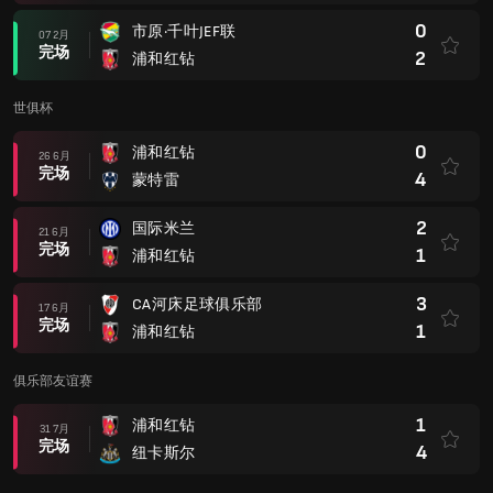
0
市原·千叶JEF联
07 2月
完场
2
浦和红钻
世俱杯
0
浦和红钻
26 6月
完场
4
蒙特雷
2
国际米兰
21 6月
完场
1
浦和红钻
3
CA河床足球俱乐部
17 6月
完场
1
浦和红钻
俱乐部友谊赛
1
浦和红钻
31 7月
完场
4
纽卡斯尔