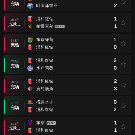
完场
2
町田泽维亚
1
浦和红钻
18 3月
点球大战后
1
柏雷素尔
1
东京绿茵
14 3月
完场
0
浦和红钻
2
浦和红钻
07 3月
完场
0
水户蜀葵
2
浦和红钻
28 2月
完场
3
鹿岛鹿角
0
横滨水手
21 2月
完场
2
浦和红钻
1
东京
14 2月
点球大战后
1
浦和红钻