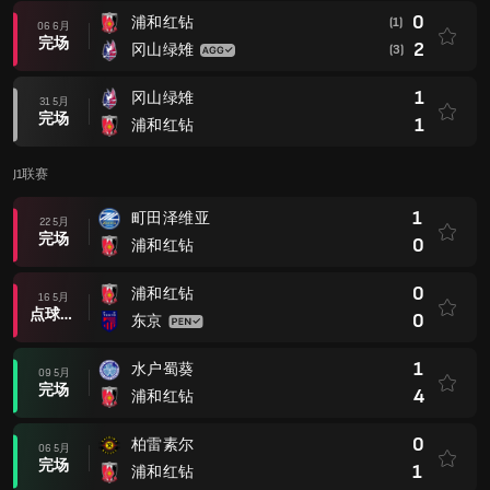
0
浦和红钻
(1)
06 6月
完场
2
冈山绿雉
(3)
1
冈山绿雉
31 5月
完场
1
浦和红钻
J1联赛
1
町田泽维亚
22 5月
完场
0
浦和红钻
0
浦和红钻
16 5月
点球大战后
0
东京
1
水户蜀葵
09 5月
完场
4
浦和红钻
0
柏雷素尔
06 5月
完场
1
浦和红钻