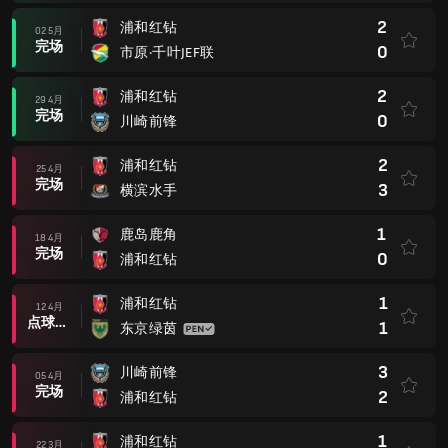
2
浦和红钻
02 5月
完场
0
市原·千叶JEF联
2
浦和红钻
29 4月
完场
0
川崎前锋
2
浦和红钻
25 4月
完场
3
横滨水手
1
鹿岛鹿角
18 4月
完场
0
浦和红钻
1
浦和红钻
12 4月
点球大战后
1
东京绿茵
3
川崎前锋
05 4月
完场
2
浦和红钻
1
浦和红钻
22 3月