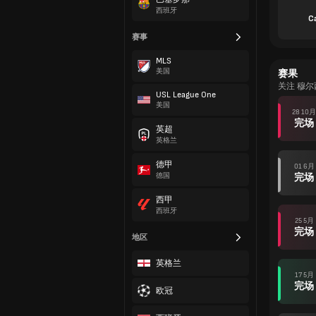
西班牙
C
赛事
MLS
美国
赛果
关注 穆
USL League One
美国
28 10月
完场
英超
英格兰
德甲
01 6月
德国
完场
西甲
西班牙
25 5月
完场
地区
英格兰
17 5月
完场
欧冠