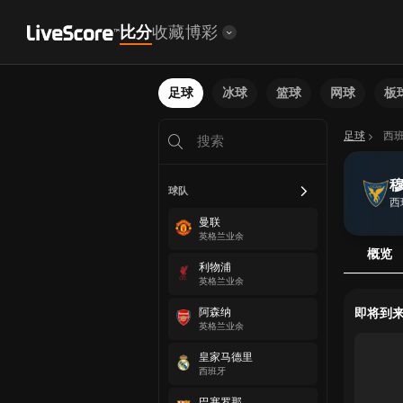
比分
收藏
博彩
足球
冰球
篮球
网球
板
足球
西
球队
西
曼联
英格兰业余
概览
利物浦
英格兰业余
阿森纳
即将到
英格兰业余
皇家马德里
西班牙
巴塞罗那