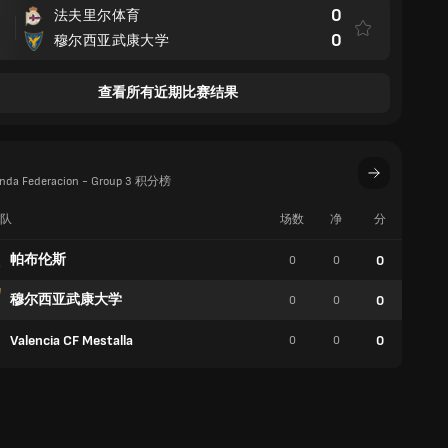
0
法夫里尔体育
0
穆尔西亚武康大学
查看所有近期比赛结果
da Federacion - Group 3 积分榜
队
场数
净
分
胜
帕布伦斯
0
0
0
0
穆尔西亚武康大学
0
0
0
0
Valencia CF Mestalla
0
0
0
0