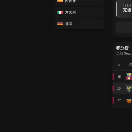
西班牙
11 5月
完场
意大利
德国
积分榜
当前 Segun
#
球
15
16
17