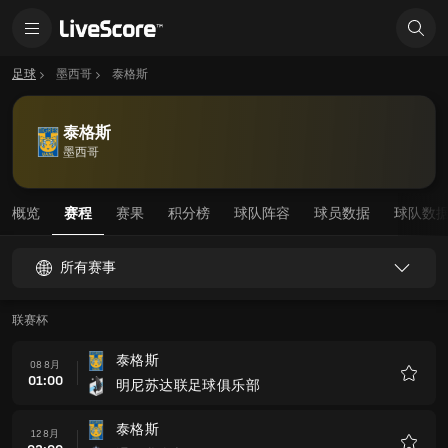
足球
墨西哥
泰格斯
泰格斯
墨西哥
概览
赛程
赛果
积分榜
球队阵容
球员数据
球队数
所有赛事
联赛杯
泰格斯
08 8月
01:00
明尼苏达联足球俱乐部
收
藏
泰格斯
12 8月