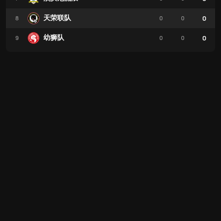
天荣联队
0
8
0
0
幼狮队
0
9
0
0