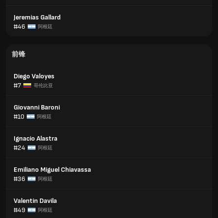
Jeremias Gallard
#46
阿根廷
前锋
Diego Valoyes
#7
哥伦比亚
Giovanni Baroni
#10
阿根廷
Ignacio Alastra
#24
阿根廷
Emiliano Miguel Chiavassa
#36
阿根廷
Valentin Davila
#49
阿根廷