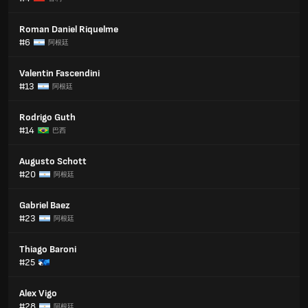
Roman Daniel Riquelme
#6
阿根廷
Valentin Fascendini
#13
阿根廷
Rodrigo Guth
#14
巴西
Augusto Schott
#20
阿根廷
Gabriel Baez
#23
阿根廷
Thiago Baroni
#25
Alex Vigo
#28
阿根廷