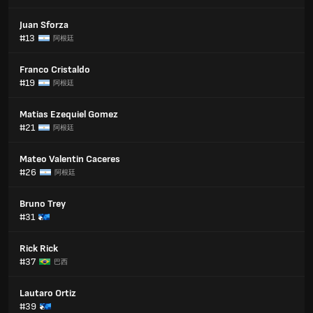
Juan Sforza
#13
阿根廷
Franco Cristaldo
#19
阿根廷
Matias Ezequiel Gomez
#21
阿根廷
Mateo Valentin Caceres
#26
阿根廷
Bruno Trey
#31
Rick Rick
#37
巴西
Lautaro Ortiz
#39