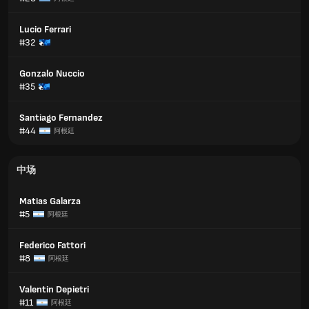
Lucio Ferrari
#32
Gonzalo Nuccio
#35
Santiago Fernandez
#44
阿根廷
中场
Matias Galarza
#5
阿根廷
Federico Fattori
#8
阿根廷
Valentin Depietri
#11
阿根廷