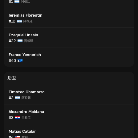
#1
阿根廷
Jeremias Florentin
#12
阿根廷
Ezequiel Unsain
#32
阿根廷
Franco Yennerich
#40
后卫
Timoteo Chamorro
#2
阿根廷
Alexandro Maidana
#3
巴拉圭
Matías Catalán
#4
智利