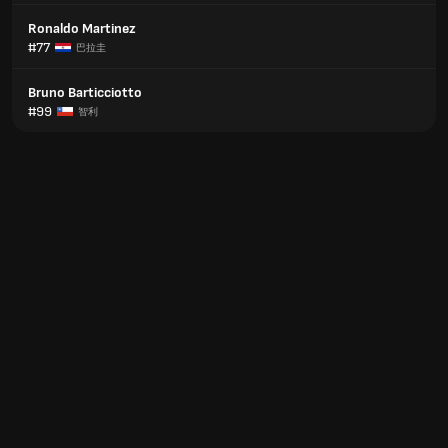
Ronaldo Martinez
#77
巴拉圭
Bruno Barticciotto
#99
智利