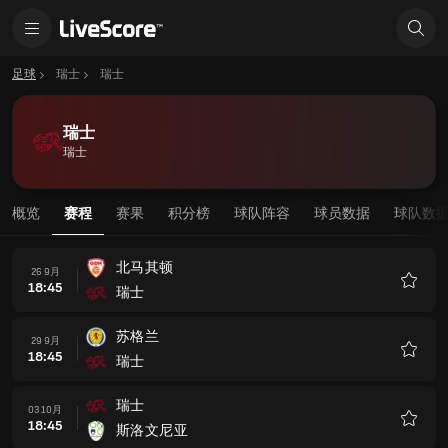
足球
瑞士
瑞士
瑞士
瑞士
概览
赛程
赛果
积分榜
球队阵容
球员数据
球队数
北马其顿
26 9月
18:45
瑞士
收
藏
苏格兰
29 9月
18:45
瑞士
收
藏
瑞士
03 10月
18:45
斯洛文尼亚
收