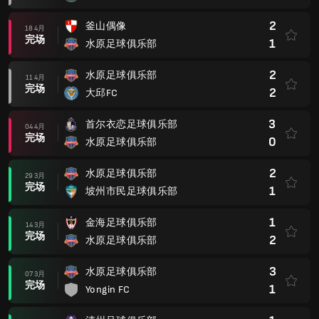
2
釜山偶像
18 4月
完场
1
水原足球俱乐部
2
水原足球俱乐部
11 4月
完场
2
大邱FC
3
首尔衣恋足球俱乐部
04 4月
完场
0
水原足球俱乐部
2
水原足球俱乐部
29 3月
完场
1
坡州市民足球俱乐部
1
金海足球俱乐部
14 3月
完场
2
水原足球俱乐部
3
水原足球俱乐部
07 3月
完场
1
Yongin FC