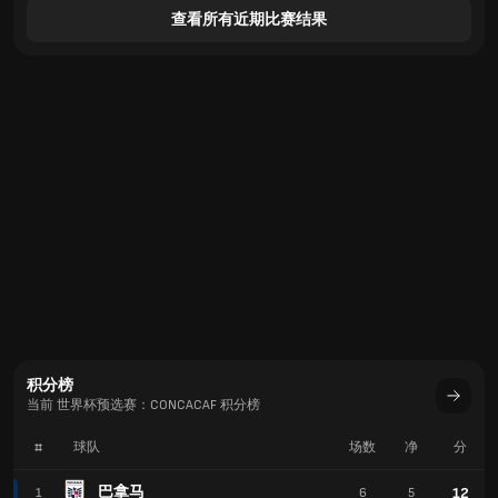
查看所有近期比赛结果
积分榜
当前 世界杯预选赛：CONCACAF 积分榜
#
球队
场数
净
分
巴拿马
12
1
6
5