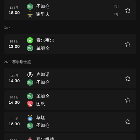
圣加仑
(3)
13 8月
18:00
谢里夫
(1)
收
藏
Cup
泰尔韦尔
16 8月
13:00
圣加仑
收
藏
21/22赛季瑞士超
卢加诺
23 8月
14:30
圣加仑
收
藏
圣加仑
30 8月
14:30
图恩
收
藏
草蜢
02 9月
18:30
圣加仑
收
藏
塞尔维特