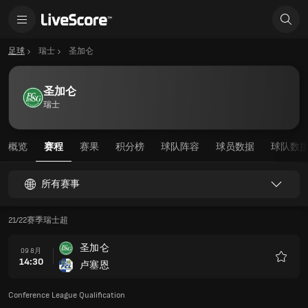
足球
瑞士
圣加仑
圣加仑
瑞士
概览
赛程
赛果
积分榜
球队阵容
球员数据
球队数
所有赛事
21/22赛季瑞士超
圣加仑
09 8月
14:30
卢塞恩
收
藏
Conference League Qualification