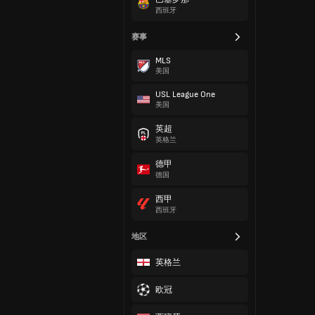
西班牙
赛事
MLS
美国
USL League One
美国
英超
英格兰
德甲
德国
西甲
西班牙
地区
英格兰
欧冠