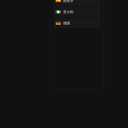
西班牙
意大利
德国