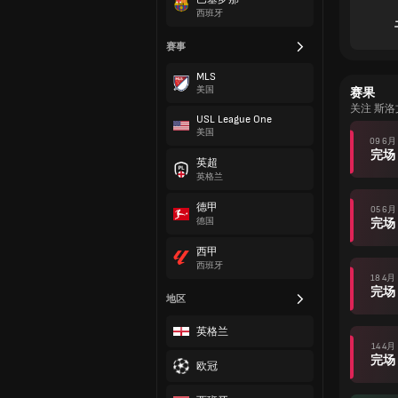
西班牙
赛事
MLS
美国
赛果
关注 斯洛
USL League One
美国
09 6月
完场
英超
英格兰
德甲
05 6月
德国
完场
西甲
西班牙
18 4月
完场
地区
英格兰
14 4月
完场
欧冠