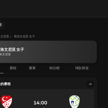
球
洛文尼亚
斯洛文尼亚 女子
洛文尼亚 女子
洛文尼亚
赛程
赛果
积分榜
球队阵容
来的赛程
14:00