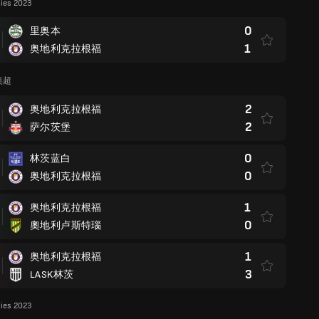
lies 2023
0
里奥本
1
奥地利克拉根福
奥超
2
奥地利克拉根福
2
萨尔茨堡
0
林茨蓝白
0
奥地利克拉根福
1
奥地利克拉根福
0
奧地利卢斯特瑙
1
奥地利克拉根福
3
LASK林茨
lies 2023