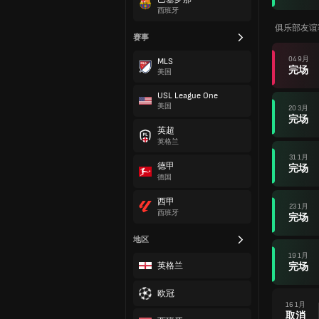
西班牙
俱乐部友谊
赛事
04 9月
MLS
完场
美国
USL League One
美国
20 3月
完场
英超
英格兰
31 1月
德甲
完场
德国
西甲
23 1月
西班牙
完场
地区
19 1月
英格兰
完场
欧冠
16 1月
取消