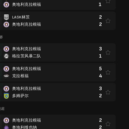
1
奥地利克拉根福
2
LASK林茨
2
奥地利克拉根福
赛
3
奥地利克拉根福
1
格拉茨风暴二队
5
奥地利克拉根福
4
克拉根福
3
奥地利克拉根福
2
多姆萨尔
奥超
2
奥地利克拉根福
2
奥地利维也纳