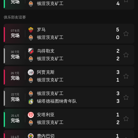
完场
4
顿涅茨克矿工
俱乐部友谊赛
5
罗马
07 8月
完场
0
顿涅茨克矿工
2
乌得勒支
30 7月
完场
2
顿涅茨克矿工
3
阿贾克斯
26 7月
完场
1
顿涅茨克矿工
3
顿涅茨克矿工
22 7月
完场
3
锡塔德福图纳青年队
1
安塔利亚
25 4月
完场
2
顿涅茨克矿工
1
费内巴切
19 4月