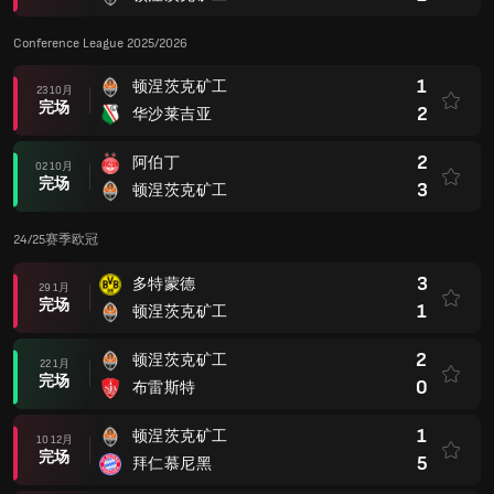
Conference League 2025/2026
1
顿涅茨克矿工
23 10月
完场
2
华沙莱吉亚
2
阿伯丁
02 10月
完场
3
顿涅茨克矿工
24/25赛季欧冠
3
多特蒙德
29 1月
完场
1
顿涅茨克矿工
2
顿涅茨克矿工
22 1月
完场
0
布雷斯特
1
顿涅茨克矿工
10 12月
完场
5
拜仁慕尼黑