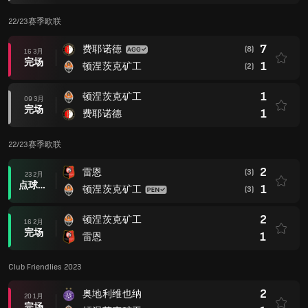
22/23赛季欧联
7
费耶诺德
(8)
16 3月
完场
1
顿涅茨克矿工
(2)
1
顿涅茨克矿工
09 3月
完场
1
费耶诺德
22/23赛季欧联
2
雷恩
(3)
23 2月
点球大战后
1
顿涅茨克矿工
(3)
2
顿涅茨克矿工
16 2月
完场
1
雷恩
Club Friendlies 2023
2
奥地利维也纳
20 1月
完场