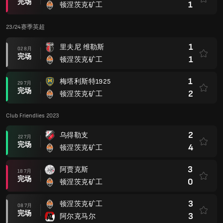
完场
1
顿涅茨克矿工
23/24赛季英超
1
里夫尼 维勒斯
02 8月
完场
1
顿涅茨克矿工
1
梅塔利斯特1925
29 7月
完场
2
顿涅茨克矿工
Club Friendlies 2023
2
乌得勒支
22 7月
完场
4
顿涅茨克矿工
3
阿贾克斯
18 7月
完场
0
顿涅茨克矿工
3
顿涅茨克矿工
08 7月
完场
3
阿尔克马尔