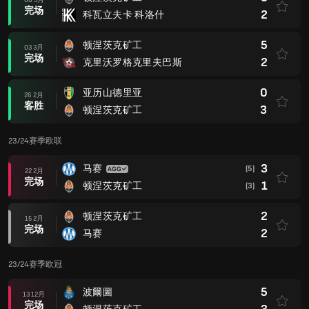
08 3月
完场
2
科瓦立夫卡 科洛什
5
顿涅茨克矿工
03 3月
完场
2
克里沃罗格克里夫巴斯
0
亚历山德里亚
26 2月
客胜
3
顿涅茨克矿工
23/24赛季欧联
3
马赛
(5)
22 2月
完场
1
顿涅茨克矿工
(3)
2
顿涅茨克矿工
15 2月
完场
2
马赛
23/24赛季欧冠
5
波爾圖
13 12月
完场