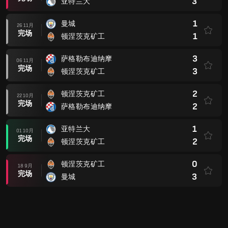
3
亚特兰大
1
曼城
26 11月
完场
1
顿涅茨克矿工
3
萨格勒布迪纳摩
06 11月
完场
3
顿涅茨克矿工
2
顿涅茨克矿工
22 10月
完场
2
萨格勒布迪纳摩
1
亚特兰大
01 10月
完场
2
顿涅茨克矿工
0
顿涅茨克矿工
18 9月
完场
3
曼城