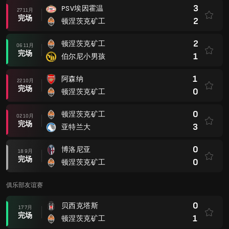
3
PSV埃因霍温
27 11月
完场
2
顿涅茨克矿工
2
顿涅茨克矿工
06 11月
完场
1
伯尔尼小男孩
1
阿森纳
22 10月
完场
0
顿涅茨克矿工
0
顿涅茨克矿工
02 10月
完场
3
亚特兰大
0
博洛尼亚
18 9月
完场
0
顿涅茨克矿工
俱乐部友谊赛
0
贝西克塔斯
17 7月
完场
1
顿涅茨克矿工