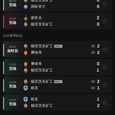
0
顿涅茨克矿工
28 9月
完场
0
国际米兰
2
谢里夫
15 9月
完场
0
顿涅茨克矿工
21/22赛季欧冠
2
顿涅茨克矿工
(3)
25 8月
加时后
2
摩纳哥
(2)
0
摩纳哥
17 8月
完场
1
顿涅茨克矿工
2
顿涅茨克矿工
(4)
10 8月
完场
1
根克
(2)
1
根克
03 8月
完场
2
顿涅茨克矿工