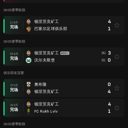
19/20赛季欧联
4
顿涅茨克矿工
11 8月
完场
1
巴塞尔足球俱乐部
19/20赛季欧联
3
顿涅茨克矿工
(5)
05 8月
完场
0
沃尔夫斯堡
(1)
俱乐部友谊赛
0
奧布隆
27 5月
完场
4
顿涅茨克矿工
4
顿涅茨克矿工
24 5月
完场
1
FC Rukh Lviv
19/20赛季欧联