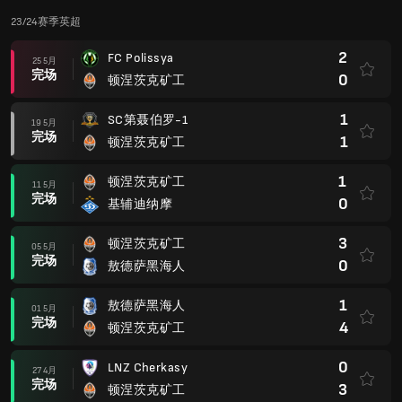
23/24赛季英超
2
FC Polissya
25 5月
完场
0
顿涅茨克矿工
1
SC第聂伯罗-1
19 5月
完场
1
顿涅茨克矿工
1
顿涅茨克矿工
11 5月
完场
0
基辅迪纳摩
3
顿涅茨克矿工
05 5月
完场
0
敖德萨黑海人
1
敖德萨黑海人
01 5月
完场
4
顿涅茨克矿工
0
LNZ Cherkasy
27 4月
完场
3
顿涅茨克矿工