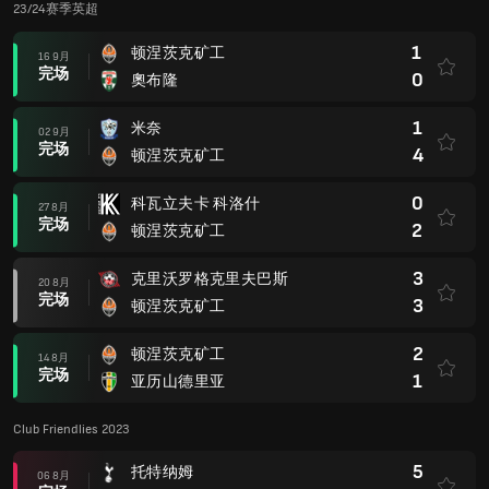
23/24赛季英超
1
顿涅茨克矿工
16 9月
完场
0
奧布隆
1
米奈
02 9月
完场
4
顿涅茨克矿工
0
科瓦立夫卡 科洛什
27 8月
完场
2
顿涅茨克矿工
3
克里沃罗格克里夫巴斯
20 8月
完场
3
顿涅茨克矿工
2
顿涅茨克矿工
14 8月
完场
1
亚历山德里亚
Club Friendlies 2023
5
托特纳姆
06 8月