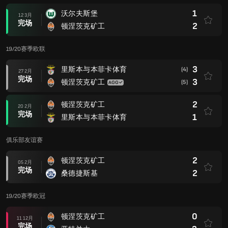
1
沃尔夫斯堡
12 3月
完场
2
顿涅茨克矿工
19/20赛季欧联
3
里斯本与本菲卡体育
(4)
27 2月
完场
3
顿涅茨克矿工
(5)
2
顿涅茨克矿工
20 2月
完场
1
里斯本与本菲卡体育
俱乐部友谊赛
2
顿涅茨克矿工
05 2月
完场
2
桑德捷斯基
19/20赛季欧冠
0
顿涅茨克矿工
11 12月
完场