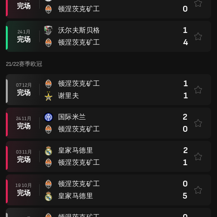
完场
0
顿涅茨克矿工
1
沃尔夫斯贝格
24 1月
完场
4
顿涅茨克矿工
21/22赛季欧冠
1
顿涅茨克矿工
07 12月
完场
1
谢里夫
2
国际米兰
24 11月
完场
0
顿涅茨克矿工
2
皇家马德里
03 11月
完场
1
顿涅茨克矿工
0
顿涅茨克矿工
19 10月
完场
5
皇家马德里