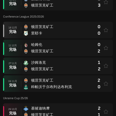
完场
3
顿涅茨克矿工
Conference League 2025/2026
0
顿涅茨克矿工
18 12月
完场
0
里耶卡
0
哈姆伦
11 12月
完场
2
顿涅茨克矿工
1
沙姆洛克
27 11月
完场
2
顿涅茨克矿工
2
顿涅茨克矿工
06 11月
完场
0
科帕沃于尔布列达布利克
Ukraine Cup 25/26
2
基辅迪纳摩
29 10月
完场
1
顿涅茨克矿工