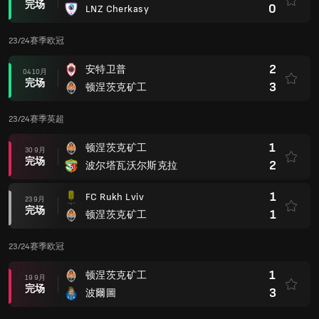
完场
0
LNZ Cherkasy
23/24赛季欧冠
2
安特卫普
04 10月
完场
3
顿涅茨克矿工
23/24赛季英超
1
顿涅茨克矿工
30 9月
完场
2
波尔塔瓦沃尔斯克拉
1
FC Rukh Lviv
23 9月
完场
1
顿涅茨克矿工
23/24赛季欧冠
1
顿涅茨克矿工
19 9月
完场
3
波爾圖