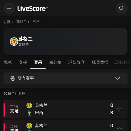
足球
苏格兰
苏格兰
苏格兰
苏格兰
概览
赛程
赛果
积分榜
球队阵容
球员数据
球队数
所有赛事
2026年世界杯
0
苏格兰
24 6月
完场
3
巴西
0
苏格兰
19 6月