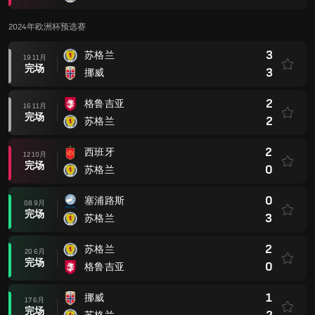
2024年欧洲杯预选赛
3
苏格兰
19 11月
完场
3
挪威
2
格鲁吉亚
16 11月
完场
2
苏格兰
2
西班牙
12 10月
完场
0
苏格兰
0
塞浦路斯
08 9月
完场
3
苏格兰
2
苏格兰
20 6月
完场
0
格鲁吉亚
1
挪威
17 6月
完场