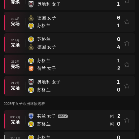
完场
1
奥地利 女子
6
德国 女子
08 4月
完场
1
苏格兰
0
苏格兰
04 4月
完场
4
德国 女子
1
苏格兰
25 2月
完场
2
荷兰 女子
1
奥地利 女子
21 2月
完场
0
苏格兰
2025年女子欧洲杯预选赛
2
芬兰 女子
(2)
03 12月
完场
0
苏格兰
(0)
0
苏格兰
29 11月