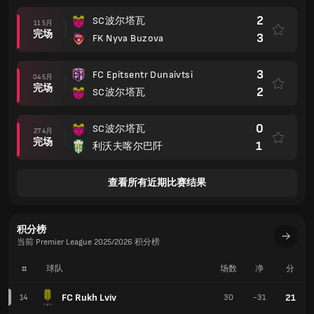
2
SC波尔塔瓦
11 5月
完场
3
FK Nyva Buzova
3
FC Epitsentr Dunaivtsi
04 5月
完场
2
SC波尔塔瓦
0
SC波尔塔瓦
27 4月
完场
1
利沃夫喀尔巴阡
查看所有近期比赛结果
积分榜
当前 Premier League 2025/2026 积分榜
#
球队
场数
净
分
FC Rukh Lviv
21
14
30
-31