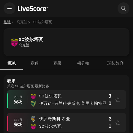
足球
乌克兰
SC波尔塔瓦
SC波尔塔瓦
乌克兰
概览
赛程
赛果
积分榜
球队阵容
赛果
关注 SC波尔塔瓦 最新比赛
3
SC波尔塔瓦
25 5月
完场
0
伊万诺-弗兰科夫斯克 普里卡帕特亚
3
佛罗奇斯科 农业
18 5月
完场
1
SC波尔塔瓦