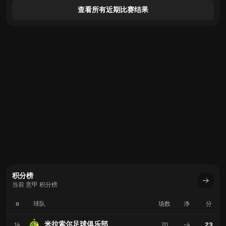
查看所有近期比赛结果
积分榜
当前 意甲 积分榜
#
球队
场数
净
分
米拉索尔足球俱乐部
23
14
20
-4