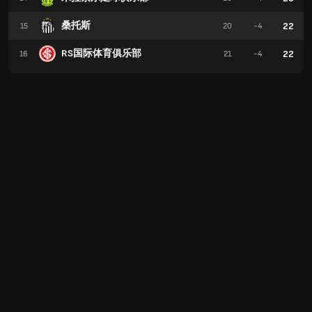
桑托斯
22
15
20
-4
RS国际体育俱乐部
22
16
21
-4