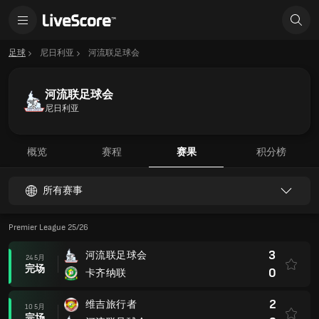
足球
尼日利亚
河流联足球会
河流联足球会
尼日利亚
概览
赛程
赛果
积分榜
所有赛事
Premier League 25/26
3
河流联足球会
24 5月
完场
0
卡齐纳联
2
维吉旅行者
10 5月
完场