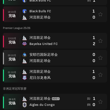
1
Black Bulls FC
(2)
1
Black Bulls FC
18 10月
完场
0
河流联足球会
Premier League 25/26
1
河流联足球会
13 10月
完场
2
Bayelsa United FC
0
安耶巴国际足球会
05 10月
完场
0
河流联足球会
1
河流联足球会
01 10月
完场
0
尼日尔龙卷风
非洲足球冠军联赛
1
河流联足球会
(1)
28 9月
完场
0
Aigles du Congo
(0)