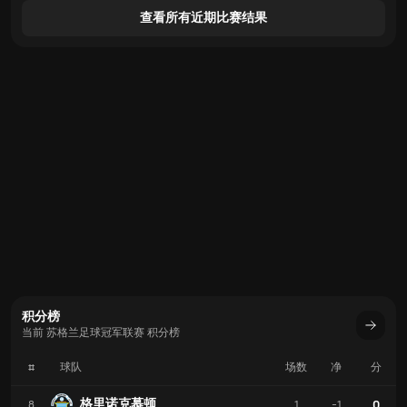
查看所有近期比赛结果
积分榜
当前 苏格兰足球冠军联赛 积分榜
#
球队
场数
净
分
格里诺克慕顿
0
8
1
-1