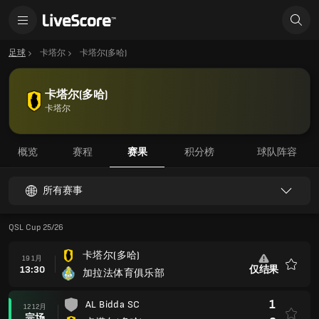
足球
卡塔尔
卡塔尔(多哈)
卡塔尔(多哈)
卡塔尔
概览
赛程
赛果
积分榜
球队阵容
所有赛事
QSL Cup 25/26
卡塔尔(多哈)
19 1月
13:30
仅结果
加拉法体育俱乐部
收
藏
1
AL Bidda SC
12 12月
完场