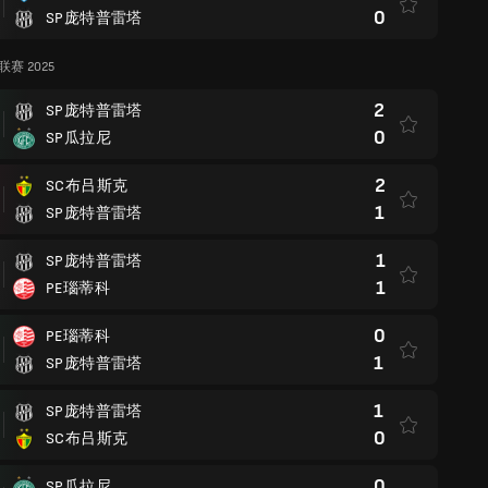
0
SP庞特普雷塔
赛 2025
2
SP庞特普雷塔
0
SP瓜拉尼
2
SC布吕斯克
1
SP庞特普雷塔
1
SP庞特普雷塔
1
PE瑙蒂科
0
PE瑙蒂科
1
SP庞特普雷塔
1
SP庞特普雷塔
0
SC布吕斯克
0
SP瓜拉尼