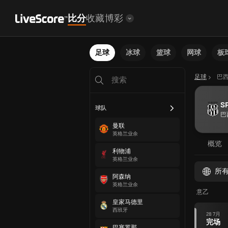
比分
收藏
博彩
足球
冰球
篮球
网球
板
足球
巴
S
球队
巴
曼联
英格兰业余
概览
利物浦
英格兰业余
所
阿森纳
英格兰业余
意乙
皇家马德里
西班牙
28 7月
完场
巴塞罗那