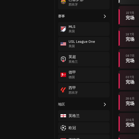
西班牙
22 7月
赛事
完场
MLS
美国
18 7月
完场
USL League One
美国
08 7月
英超
完场
英格兰
德甲
德国
03 7月
完场
西甲
西班牙
28 6月
完场
地区
英格兰
22 6月
完场
欧冠