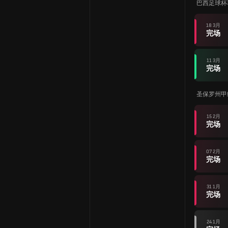
巴西足球杯
18 3月
完场
11 3月
完场
圣保罗州甲
15 2月
完场
07 2月
完场
31 1月
完场
24 1月