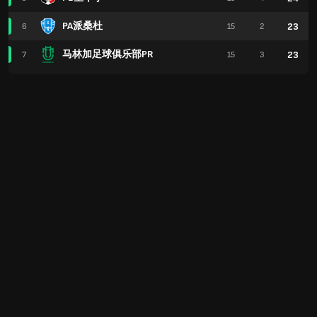
PA派桑杜
23
6
15
2
马林加足球俱乐部PR
23
7
15
3