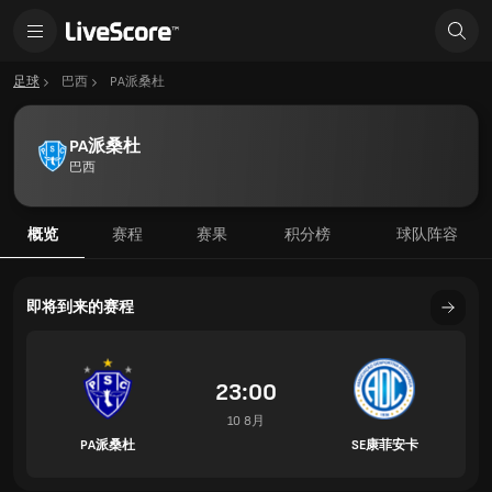
足球
巴西
PA派桑杜
PA派桑杜
巴西
概览
赛程
赛果
积分榜
球队阵容
即将到来的赛程
23:00
10 8月
PA派桑杜
SE康菲安卡