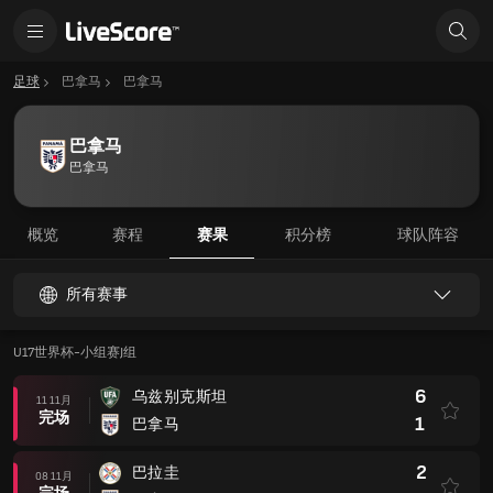
足球
巴拿马
巴拿马
巴拿马
巴拿马
概览
赛程
赛果
积分榜
球队阵容
所有赛事
U17世界杯-小组赛J组
6
乌兹别克斯坦
11 11月
完场
1
巴拿马
2
巴拉圭
08 11月