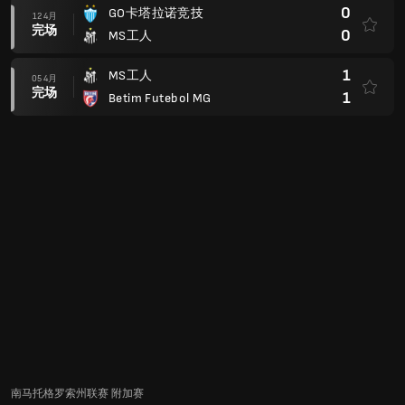
0
GO卡塔拉诺竞技
12 4月
完场
0
MS工人
1
MS工人
05 4月
完场
1
Betim Futebol MG
南马托格罗索州联赛 附加赛
2
MS工人
(5)
02 4月
完场
1
Bataguassu
(1)
0
Bataguassu
21 3月
完场
3
MS工人
1
MS工人
(3)
18 3月
完场
0
科伦巴尔
(1)
1
科伦巴尔
15 3月
完场
2
MS工人