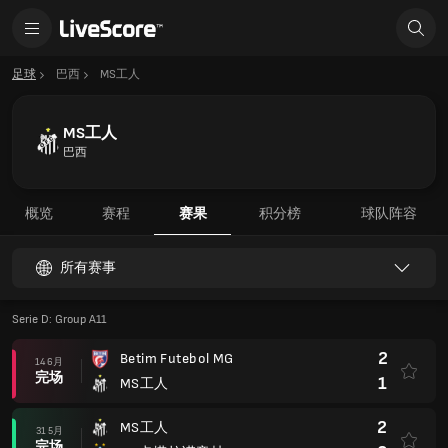
足球
巴西
MS工人
MS工人
巴西
概览
赛程
赛果
积分榜
球队阵容
所有赛事
Serie D: Group A11
2
Betim Futebol MG
14 6月
完场
1
MS工人
2
MS工人
31 5月
完场