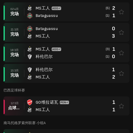
巴西足球杯赛
1
GO维拉诺瓦
12 3月
点球大战后
1
MS工人
南马托格罗索州联赛 小组A
3
MS工人
28 2月
完场
2
Bataguassu
0
纳维莱恩塞
22 2月
完场
0
MS工人
0
MS工人
11 2月
完场
0
MS哥斯达黎加
1
多拉杜斯 AC MS
08 2月
完场
1
MS工人