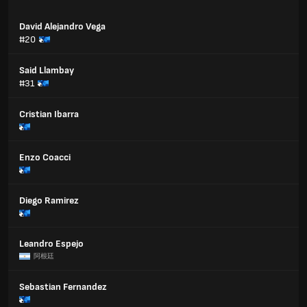
David Alejandro Vega
#20
Said Llambay
#31
Cristian Ibarra
Enzo Coacci
Diego Ramirez
Leandro Espejo
阿根廷
Sebastian Fernandez