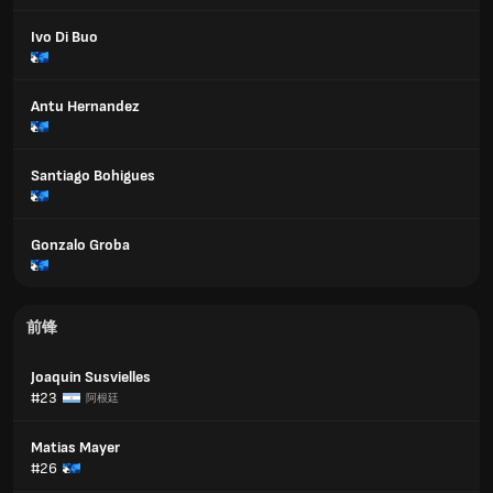
Ivo Di Buo
Antu Hernandez
Santiago Bohigues
Gonzalo Groba
前锋
Joaquin Susvielles
#23
阿根廷
Matias Mayer
#26