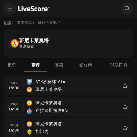
足球
斯洛伐克
班尼卡莱奥塔
班尼卡莱奥塔
斯洛伐克
概览
赛程
赛果
积分榜
球队阵容
STK沙莫林1914
15 8月
15:00
班尼卡莱奥塔
收
藏
班尼卡莱奥塔
22 8月
14:30
布拉迪斯拉发B队
收
藏
班尼卡莱奥塔
29 8月
14:30
胡门内
收