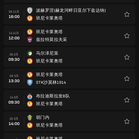
藏
波赫罗涅(赫龙河畔日亚尔下兹达纳)
06 11月
16:00
班尼卡莱奥塔
收
藏
班尼卡莱奥塔
14 11月
12:00
兹拉特莫拉夫采
收
藏
马尔泽尼策
28 2月
09:30
班尼卡莱奥塔
收
藏
班尼卡莱奥塔
06 3月
13:30
STK沙莫林1914
收
藏
布拉迪斯拉发B队
14 3月
09:30
班尼卡莱奥塔
收
藏
胡门内
20 3月
14:00
班尼卡莱奥塔
收
藏
班尼卡莱奥塔