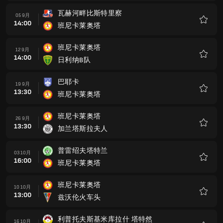
藏
瓦赫河畔比斯特里察
05 9月
14:00
班尼卡莱奥塔
收
藏
班尼卡莱奥塔
12 9月
14:00
日利纳B队
收
藏
巴耶卡
19 9月
13:30
班尼卡莱奥塔
收
藏
班尼卡莱奥塔
26 9月
13:30
加兰塔斯拉夫人
收
藏
普雷绍夫塔特兰
03 10月
16:00
班尼卡莱奥塔
收
藏
班尼卡莱奥塔
10 10月
13:00
兹沃伦火车头
收
藏
利普托夫斯基米库拉什 塔特然
16 10月