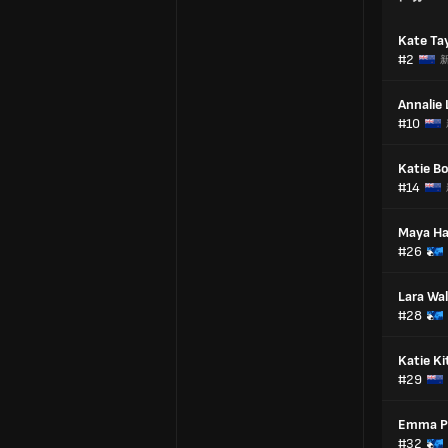
Kate Ta
#2
Annalie
#10
Katie B
#14
Maya H
#26
Lara Wal
#28
Katie Ki
#29
Emma Pi
#32