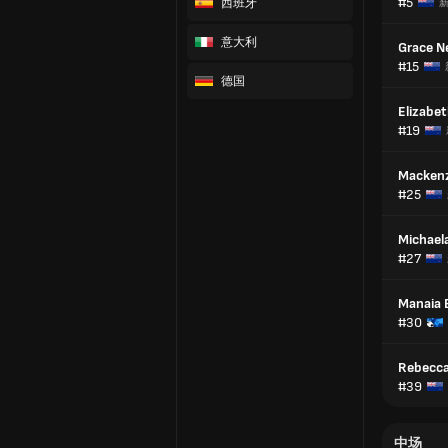
#5
西班牙
意大利
Grace Ne
#15
德国
Elizabe
#19
Mackenz
#25
Michael
#27
Manaia E
#30
Rebecca
#39
中场