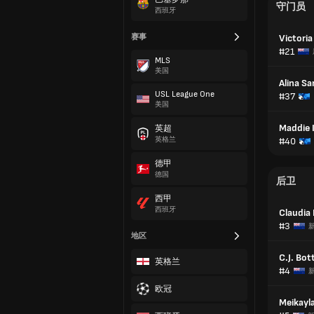
守门员
西班牙
赛事
Victori
#21
MLS
美国
Alina S
USL League One
#37
美国
Maddie 
英超
英格兰
#40
德甲
德国
后卫
西甲
西班牙
Claudia
#3
地区
C.J. Bot
英格兰
#4
欧冠
Meikayl