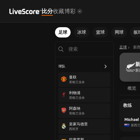
比分
收藏
博彩
足球
冰球
篮球
网球
板
足球
新
新
球队
新
曼联
英格兰业余
概览
利物浦
英格兰业余
教练
阿森纳
英格兰业余
Michael
皇家马德里
新西
西班牙
巴塞罗那