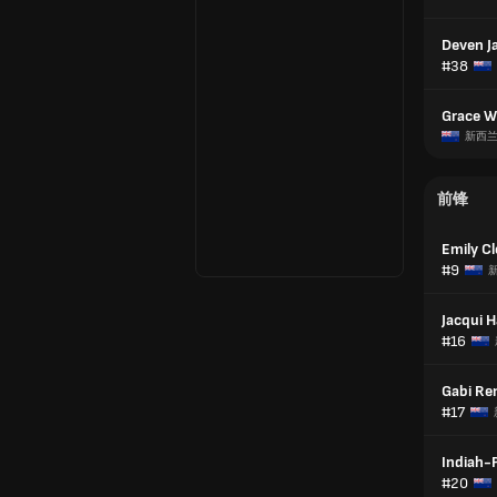
Deven J
#38
Grace W
新西
前锋
Emily C
#9
Jacqui 
#16
Gabi Re
#17
Indiah-P
#20