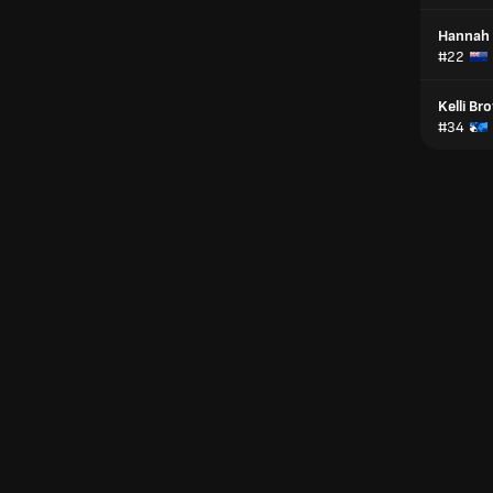
Hannah 
#22
Kelli Br
#34