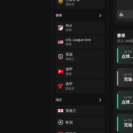
西班牙
赛事
MLS
美国
赛果
USL League One
关注 AM
美国
25 7月
英超
点球大战后
英格兰
德甲
德国
18 7月
完场
西甲
西班牙
12 7月
地区
点球大战后
英格兰
04 7月
欧冠
完场