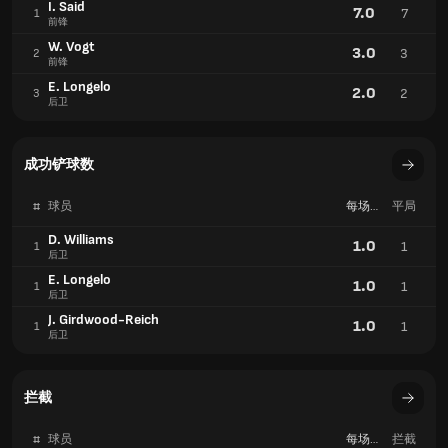
I. Said
7.0
7
1
前锋
W. Vogt
3.0
3
2
前锋
E. Longelo
2.0
2
3
后卫
成功铲球数
#
球员
每场比
平局
赛
D. Williams
1.0
1
1
后卫
E. Longelo
1.0
1
1
后卫
J. Girdwood-Reich
1.0
1
1
后卫
拦截
#
球员
每场比
拦截