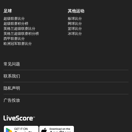
足球
其他运动
超级联赛比分
板球比分
超级联赛积分榜
网球比分
英格兰超级联赛比分
篮球比分
英格兰超级联赛积分榜
冰球比分
西甲联赛比分
欧洲冠军联赛比分
常见问题
联系我们
隐私声明
广告投放